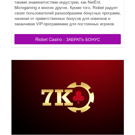
такими знаменитостями индустрии, как NetEnt,
Microgaming и многих других. Кроме того, Riobet радует
своих пользователей разнообразием бонусных программ,
начиная от приветственных бонусов для новичков и
заканчивая VIP-программами для постоянных игроков.
Riobet Casino - ЗАБРАТЬ БОНУС