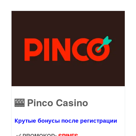
🎰 Pinco Casino
Крутые бонусы после регистрации
✅ PROMOKOD:
SPINFS