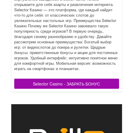
открываете для себя азарты и развлечения интернета.
Selector Казино — это платформа, где каждый найдет
что-то для себя: от классических слотов до
увлекательных настольных игр. Преимущества Selector
Казино Почему же Selector Казино завоевало такую
популярность среди игроков? В первую очередь,
благодаря своему разнообразию и удобству. Давайте
рассмотрим основные преимущества: Богатый выбор
игр: от видеослотов до покера и рулетки. Щедрые
бонусы: приветственные бонусы и акции для постоянных
игроков. Удобный интерфейс: интуитивно понятное меню
для комфортной игры. Мобильная версия: возможность
играть на смартфонах и планшетах.
Selector Casino - ЗАБРАТЬ БОНУС