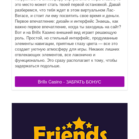
это место может стать твоей первой остановкой. Давай
разберемся, что тебя ждет в этом виртуальном Лас-
Вегасе, и стоит ли ему посвятить свое время и деньги.
Первое впечатление: дизайн и интерфейс Знаешь, как
важно первое впечатление, когда ты заходишь на сайт?
Вот и на Brillx Казино внешний вид играет решающую
роль. Простой, но стильный интерфейс, продуманные
элементы навигации, приятные глазу цвета — все это
создает уютную атмосферу для игры. Никаких лишних
отвлекающих элементов, все лаконично и
функционально. Это сразу располагает к тому, чтобы
задержаться подольше.
Brillx Casino - ЗАБРАТЬ БОНУС