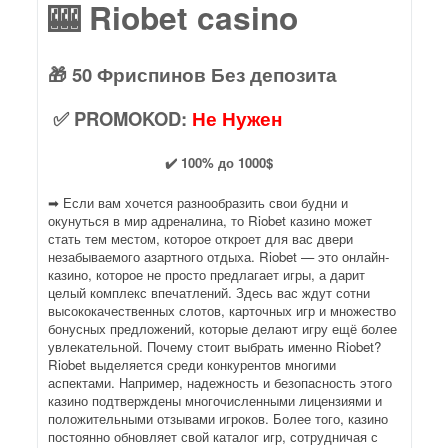
🎰 Riobet casino
🎁 50 Фриспинов Без депозита
✅ PROMOKOD:
Не Нужен
✔️ 100% до 1000$
➡ Если вам хочется разнообразить свои будни и
окунуться в мир адреналина, то Riobet казино может
стать тем местом, которое откроет для вас двери
незабываемого азартного отдыха. Riobet — это онлайн-
казино, которое не просто предлагает игры, а дарит
целый комплекс впечатлений. Здесь вас ждут сотни
высококачественных слотов, карточных игр и множество
бонусных предложений, которые делают игру ещё более
увлекательной. Почему стоит выбрать именно Riobet?
Riobet выделяется среди конкурентов многими
аспектами. Например, надежность и безопасность этого
казино подтверждены многочисленными лицензиями и
положительными отзывами игроков. Более того, казино
постоянно обновляет свой каталог игр, сотрудничая с