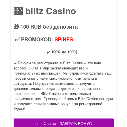
🎰 blitz Casino
🎁 100 RUB без депозита
✅ PROMOKOD:
SPINFS
✔️ 100% до 1000$
➡ Бонусы за регистрацию в Blitz Casino – это ваш
золотой билет в мир захватывающих игр и
потенциальных выигрышей. Мы стремимся сделать ваш
первый опыт с нами максимально позитивным и
выгодным. Не упустите возможность получить
дополнительные средства для игры и начать свое
приключение в Blitz Casino с максимальным
преимуществом! Присоединяйтесь к Blitz Casino сегодня
и получите свои взрывные бонусы за регистрацию!
Удачи!
blitz Casino - ЗАБРАТЬ БОНУС