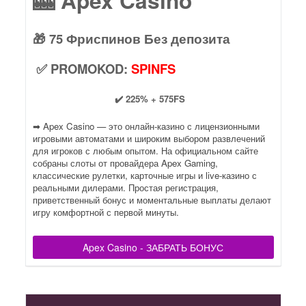
🎁 75 Фриспинов Без депозита
✅ PROMOKOD:
SPINFS
✔️ 225% + 575FS
➡ Apex Casino — это онлайн-казино с лицензионными
игровыми автоматами и широким выбором развлечений
для игроков с любым опытом. На официальном сайте
собраны слоты от провайдера Apex Gaming,
классические рулетки, карточные игры и live-казино с
реальными дилерами. Простая регистрация,
приветственный бонус и моментальные выплаты делают
игру комфортной с первой минуты.
Apex Casino - ЗАБРАТЬ БОНУС