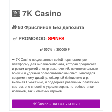
🎰 7K Casino
🎁 80 Фриспинов Без депозита
✅ PROMOKOD:
SPINFS
✔️ 550% + 300000 ₽
➡ 7K Casino представляет собой перспективную
платформу для онлайн-гемблинга, которая предлагает
игрокам широкий спектр развлечений, привлекательные
бонусы и удобный пользовательский опыт. Благодаря
современному дизайну, обширной библиотеке игр,
включая Live-казино, и поддержке различных платежных
систем, оно способно удовлетворить потребности как
новичков, так и опытных игроков.
7K Casino - ЗАБРАТЬ БОНУС