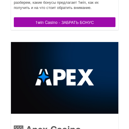
разберем, какие бонусы предлагает 1win, как их
получить и на что стоит обратить внимание.
1win Casino - ЗАБРАТЬ БОНУС
🎰 Apex Casino