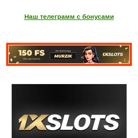
Наш телеграмм с бонусами